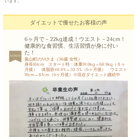
います。
ダイエットで痩せたお客様の声
6ヶ月で－22kg達成！ウエスト－24cm！
健康的な食習慣、生活習慣が身に付い
た！
嵐山町のMさま（36歳 女性）
身長161cm スタート時：体重91.0kg→68.9kg（６ヶ
月後） 体脂肪40.6%→32.5%（6ヶ月後） ウエスト
111cm→87cm（6ヶ月後）※現在ダイエット継続中