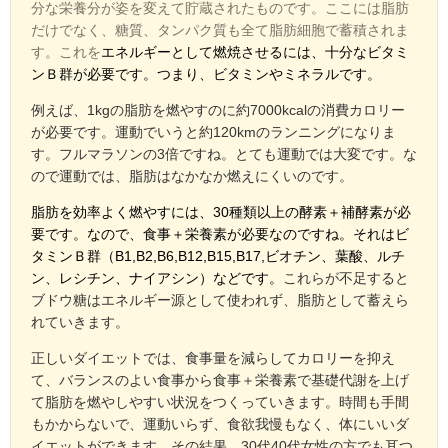
分な栄養分が姿を変えて貯蔵されたものです。ここには脂肪
だけでなく、糖質、タンパク質も全て脂肪細胞で蓄積されま
す。これを
エネルギーとして燃焼させるには、十分なビタミ
ンＢ群が必要です。つまり、ビタミンやミネラルです。
例えば、1kgの脂肪を燃やすのに約7000kcalの消費カロリー
が必要です。運動でいうと約120kmのランニングになりま
す。フルマラソンの3倍ですね。とても運動では大変です。な
ので運動では、脂肪はなかなか燃えにくいのです。
脂肪を効率よく燃やすには、30種類以上の酵素＋補酵素が必
要です。なので、食事＋栄養素が必要なのですね。それはビ
タミンＢ群（B1,B2,B6,B12,B15,B17,ビオチン、葉酸、ルチ
ン、レシチン、ナイアシン）などです。
これらが不足すると
ブドウ糖はエネルギー源として使われず、脂肪として蓄えら
れていきます。
正しいダイエットでは、食事量を減らしてカロリーを抑え
て、バランスのよい食事から食事＋栄養素で基礎代謝を上げ
て脂肪を燃やしやすい状況をつくっていきます。時間も手間
もかからないで、運動いらず、食欲我慢もなく、体にいいダ
イエットができます。その結果、30代40代女性の方でも耳つ