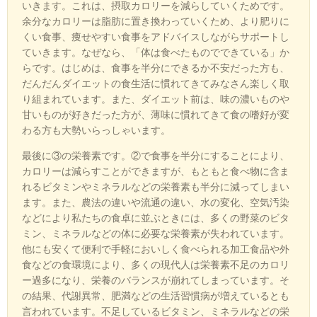
いきます。これは、摂取カロリーを減らしていくためです。
余分なカロリーは脂肪に置き換わっていくため、より肥りに
くい食事、痩せやすい食事をアドバイスしながらサポートし
ていきます。なぜなら、「体は食べたものでできている」か
らです。はじめは、食事を半分にできるか不安だった方も、
だんだんダイエットの食生活に慣れてきてみなさん楽しく取
り組まれています。また、ダイエット前は、味の濃いものや
甘いものが好きだった方が、薄味に慣れてきて食の嗜好が変
わる方も大勢いらっしゃいます。
最後に③の栄養素です。②で食事を半分にすることにより、
カロリーは減らすことができますが、もともと食べ物に含ま
れるビタミンやミネラルなどの栄養素も半分に減ってしまい
ます。また、農法の違いや流通の違い、水の変化、空気汚染
などにより私たちの食卓に並ぶときには、多くの野菜のビタ
ミン、ミネラルなどの体に必要な栄養素が失われています。
他にも安くて便利で手軽においしく食べられる加工食品や外
食などの食環境により、多くの現代人は栄養素不足のカロリ
ー過多になり、栄養のバランスが崩れてしまっています。そ
の結果、代謝異常、肥満などの生活習慣病が増えているとも
言われています。不足しているビタミン、ミネラルなどの栄