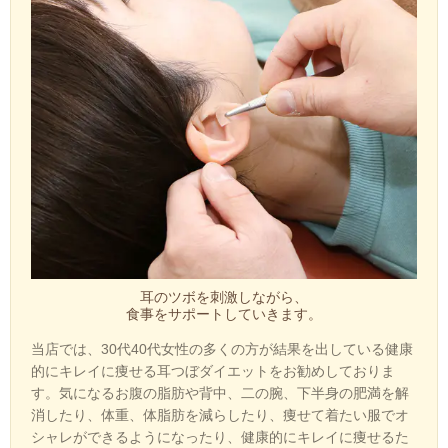
耳のツボを刺激しながら、
食事をサポートしていきます。
当店では、30代40代女性の多くの方が結果を出している健康
的にキレイに痩せる
耳つぼダイエット
をお勧めしておりま
す。気になるお腹の脂肪や背中、二の腕、下半身の肥満を解
消したり
、体重、体脂肪を減らしたり、痩せて着たい服でオ
シャレができるようになったり、健康的にキレイに痩せるた