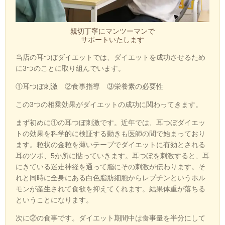
親切丁寧にマンツーマンで
サポートいたします
当店の耳つぼダイエットでは、ダイエットを成功させるため
に3つのことに取り組んでいます。
①耳つぼ刺激 ②食事指導 ③栄養素の必要性
この3つの相乗効果がダイエットの成功に関わってきます。
まず初めに①の耳つぼ刺激です。近年では、耳つぼダイエッ
トの効果を科学的に検証する動きも医師の間で始まっており
ます。粒状の金粒を薄いテープでダイエットに有効とされる
耳のツボ、5か所に貼っていきます。耳つぼを刺激すると、耳
にきている迷走神経を通って脳にその刺激が伝わります。そ
れと同時に全身にある白色脂肪細胞からレプチンというホル
モンが産生されて食欲を抑えてくれます。結果体重が落ちる
ということになります。
次に②の食事です。ダイエット期間中は食事量を半分にして